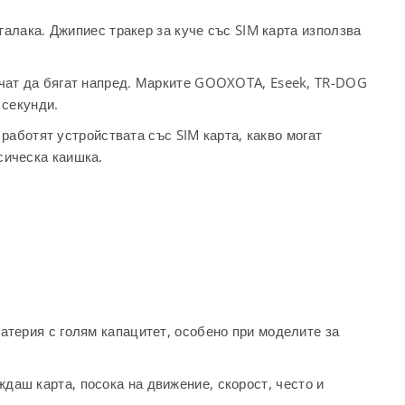
сталака. Джипиес тракер за куче със SIM карта използва
бичат да бягат напред. Марките GOOXOTA, Eseek, TR-DOG
 секунди.
к работят устройствата със SIM карта, какво могат
сическа каишка.
батерия с голям капацитет, особено при моделите за
даш карта, посока на движение, скорост, често и