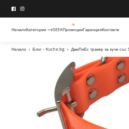
Към съдържанието
Facebook
Instagram
-%
Начало
Категории
eSEEK
Промоции
Гаранция
Контакти
Начало
Блог - Kuche.bg
ДжиПиЕс тракер за куче със 