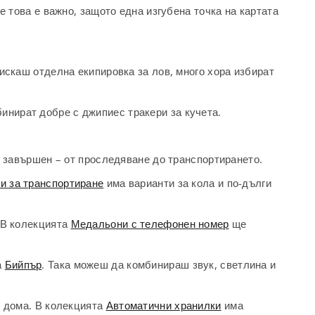
е това е важно, защото една изгубена точка на картата
 искаш отделна екипировка за лов, много хора избират
инират добре с джипиес тракери за кучета.
е завършен – от проследяване до транспортирането.
и за транспортиране
има варианти за кола и по-дълги
. В колекцията
Медальони с телефонен номер
ще
а
Бийпър
. Така можеш да комбинираш звук, светлина и
у дома. В колекцията
Автоматични хранилки
има