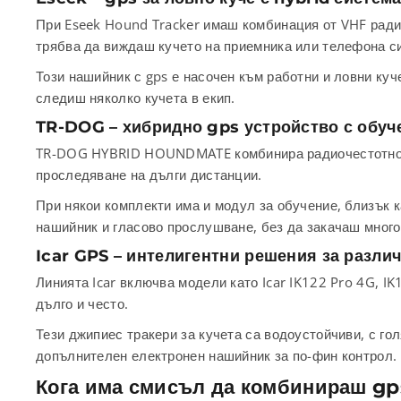
При Eseek Hound Tracker имаш комбинация от VHF радио
трябва да виждаш кучето на приемника или телефона с
Този нашийник с gps е насочен към работни и ловни куч
следиш няколко кучета в екип.
TR-DOG – хибридно gps устройство с обуч
TR-DOG HYBRID HOUNDMATE комбинира радиочестотно про
проследяване на дълги дистанции.
При някои комплекти има и модул за обучение, близък к
нашийник и гласово прослушване, без да закачаш много 
Icar GPS – интелигентни решения за разли
Линията Icar включва модели като Icar IK122 Pro 4G, I
дълго и често.
Тези джипиес тракери за кучета са водоустойчиви, с го
допълнителен електронен нашийник за по-фин контрол.
Кога има смисъл да комбинираш gp