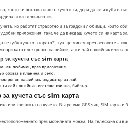
о, което ти показва къде е кучето ти, дори да се изгуби в гъ
ординати на телефона ти.
кучета, но работят страхотно и за градски любимци, които о
 удобни приложения, така че да виждаш кучето си на карта за
а не губя кучето в гората?“, тук ще минем през основите – ка
есоари като електронен нашийник, анти лай нашийник или кла
р за кучета със sim карта
омашен любимец през приложение.
ър обхват в планина и село.
лектронен нашийник, индикатор за лай.
анти лай нашийник, светеща каишка, бийпър.
 за кучета със sim карта
ка или каишката на кучето. Вътре има GPS чип, SIM карта и 
 местоположението през мобилната мрежа. На телефона си виж