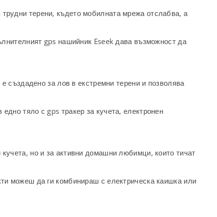
в трудни терени, където мобилната мрежа отслабва, а
опълнителният gps нашийник Eseek дава възможност да
 създадено за лов в екстремни терени и позволява
 едно тяло с gps тракер за кучета, електронен
 кучета, но и за активни домашни любимци, които тичат
екти можеш да ги комбинираш с електрическа каишка или