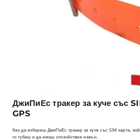
ДжиПиЕс тракер за куче със S
GPS
Как да избереш ДжиПиЕс тракер за куче със SIM карта, ко
го губиш и да имаш спокойствие навън.