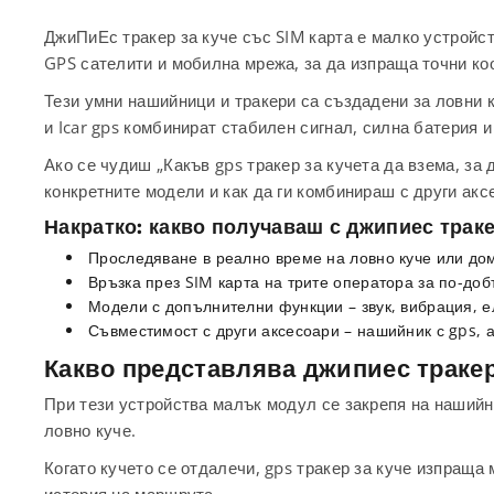
ДжиПиЕс тракер за куче със SIM карта е малко устройств
GPS сателити и мобилна мрежа, за да изпраща точни ко
Тези умни нашийници и тракери са създадени за ловни 
и Icar gps комбинират стабилен сигнал, силна батерия и
Ако се чудиш „Какъв gps тракер за кучета да взема, за д
конкретните модели и как да ги комбинираш с други акс
Накратко: какво получаваш с джипиес траке
Проследяване в реално време на ловно куче или д
Връзка през SIM карта на трите оператора за по-доб
Модели с допълнителни функции – звук, вибрация, е
Съвместимост с други аксесоари – нашийник с gps, 
Какво представлява джипиес тракер
При тези устройства малък модул се закрепя на нашийни
ловно куче.
Когато кучето се отдалечи, gps тракер за куче изпраща