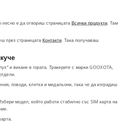
ай-лесно е да отвориш страницата
Всички продукти
. Там
шеш през страницата
Контакти
. Така получаваш
 куче
слух“ и викане в гората. Тракерите с марки GOOXOTA,
отдели.
ния, поводи, клетки и медальони, така че да изградиш
 Избери модел, който работи стабилно със SIM карта на
ние.
карта.