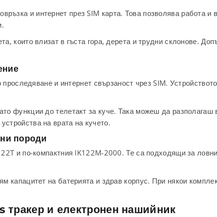
връзка и интернет през SIM карта. Това позволява работа и 
и.
ета, които влизат в гъста гора, дерета и трудни склонове. Д
ение
следяване и интернет свързаност чрез SIM. Устройството е
ато функции до телетакт за куче. Така можеш да разполагаш в
устройства на врата на кучето.
чни породи
K122T и по-компактния IK122M-2000. Те са подходящи за ловни
лям капацитет на батерията и здрав корпус. При някои компл
s тракер и електронен нашийник