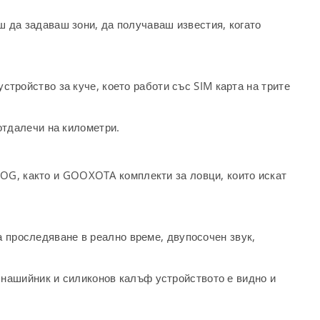
ш да задаваш зони, да получаваш известия, когато
стройство за куче, което работи със SIM карта на трите
 отдалечи на километри.
DOG, както и GOOXOTA комплекти за ловци, които искат
 проследяване в реално време, двупосочен звук,
я нашийник и силиконов калъф устройството е видно и