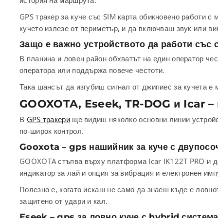
история на маршрута.
GPS тракер за куче със SIM карта обикновено работи с 
кучето излезе от периметър, и да включваш звук или ви
Защо е важно устройството да работи със с
В планина и ловен район обхватът на един оператор чес
оператора или поддържа повече честоти.
Така шансът да изгубиш сигнал от джипиес за кучета е 
GOOXOTA, Eseek, TR-DOG и Icar – 
В
GPS тракери
ще видиш няколко основни линии устройс
по-широк контрол.
Gooxota – gps нашийник за куче с двупосо
GOOXOTA стъпва върху платформа Icar IK122T PRO и доб
индикатор за лай и опция за вибрация и електронен имп
Полезно е, когато искаш не само да знаеш къде е ловно
защитено от удари и кал.
Eseek – gps за ловно куче с hybrid систем