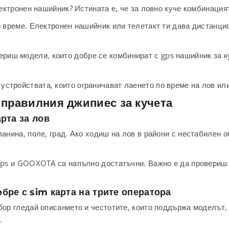
лектронен нашийник? Истината е, че за ловно куче комбинация
о време. Електронен нашийник или телетакт ти дава дистанцион
риш модели, които добре се комбинират с gps нашийник за к
а устройствата, които ограничават лаенето по време на лов ил
 правилния джипиес за кучета
арта за лов
ланина, поле, град. Ако ходиш на лов в райони с нестабилен 
 gps и GOOXOTA са напълно достатъчни. Важно е да провериш 
обре с sim карта на трите оператора
бор гледай описанието и честотите, които поддържа моделът,
.