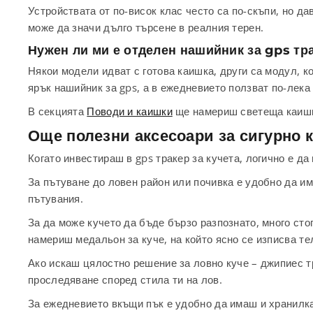
Устройствата от по-висок клас често са по-скъпи, но да
може да значи дълго търсене в реалния терен.
Нужен ли ми е отделен нашийник за gps тр
Някои модели идват с готова каишка, други са модул, к
ярък нашийник за gps, а в ежедневието ползват по-лека
В секцията
Поводи и каишки
ще намериш светеща каишка,
Още полезни аксесоари за сигурно к
Когато инвестираш в gps тракер за кучета, логично е д
За пътуване до ловен район или почивка е удобно да им
пътувания.
За да може кучето да бъде бързо разпознато, много ст
намериш медальон за куче, на който ясно се изписва те
Ако искаш цялостно решение за ловно куче – джипиес т
проследяване според стила ти на лов.
За ежедневието вкъщи пък е удобно да имаш и хранилка 