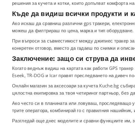
решения за кучета и котки, които допълват комфорта н
Къде да видиш всички продукти и к
Ако искаш да сравниш различни gps тракери, електронн
можеш да филтрираш по цена, марка и тип оборудване.
При въпроси за съвместимост между джипиес тракер за
конкретен отговор, вместо да гадаеш по снимки и описа
Заключение: защо си струва да инв
Когато веднъж видиш на картата как работи GPS тракер 
Eseek, TR-DOG и Icar правят преследването на дивеч по
Онлайн магазин за аксесоари за кучета Kuche.bg събира
цялостна екипировка за твоя четириног партньор, без д
Ако често си в планината или ловуваш, проследяващо ус
трите оператора, комбинирай го с правилния нашийник, и
Разгледай още днес моделите и сравни функциите им, з