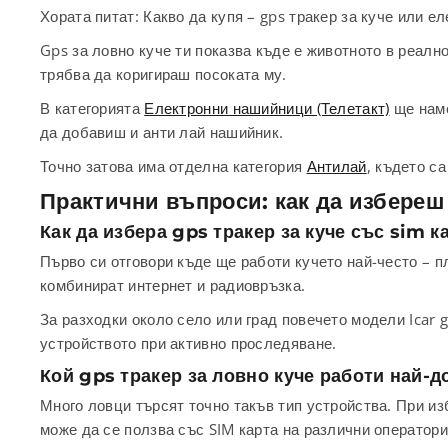
Хората питат: Какво да купя – gps тракер за куче или е
Gps за ловно куче ти показва къде е животното в реалн
трябва да коригираш посоката му.
В категорията
Електронни нашийници (Телетакт)
ще наме
да добавиш и анти лай нашийник.
Точно затова има отделна категория
Антилай
, където с
Практични въпроси: как да избереш
Как да избера gps тракер за куче със sim к
Първо си отговори къде ще работи кучето най-често – п
комбинират интернет и радиовръзка.
За разходки около село или град повечето модели Icar
устройството при активно проследяване.
Кой gps тракер за ловно куче работи най-д
Много ловци търсят точно такъв тип устройства. При из
може да се ползва със SIM карта на различни оператори