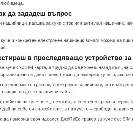
а любимеца.
ак да зададеш въпрос
и нашийници, каишка за куче с ток или анти лай нашийник, н
 куче и конкретен електронен нашийник винаги можеш да пи
ния.
естираш в проследяващо устройство за
за куче със SIM карта, е трудно да се върнеш назад към „на 
-организирано и дават шанс бързо да намериш кучето, ако се 
 на едно място тракери, електронни нашийници, антилай реше
а търсиш по десет различни сайта.
тройство за куче не е „глезотия“, а спестено време и нерви.
 дай на себе си спокойствие, а на кучето – свобода на движе
а да намериш своя идеален ДжиПиЕс тракер за куче със SIM 