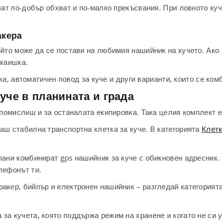
ват по-добър обхват и по-малко прекъсвания. При ловното куч
акера
ойто може да се постави на любимия нашийник на кучето. Ако
 каишка.
 автоматичен повод за куче и други варианти, които се комб
уче в планината и града
а помислиш и за останалата екипировка. Така целия комплект 
аш стабилна транспортна клетка за куче. В категорията
Клетк
опани комбинират gps нашийник за куче с обикновен адресник
лефонът ти.
ракер, бийпър и електронен нашийник – разгледай категорият
за кучета, която поддържа режим на хранене и когато не си 