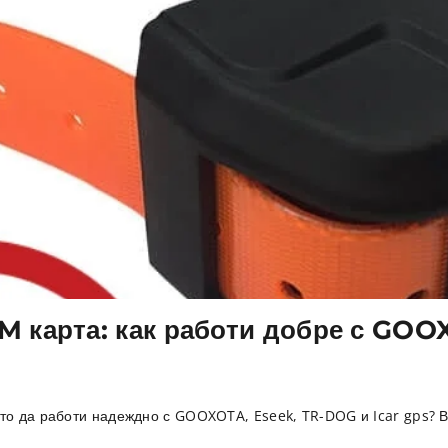
IM карта: как работи добре с GOO
йто да работи надеждно с GOOXOTA, Eseek, TR-DOG и Icar gps? Ви