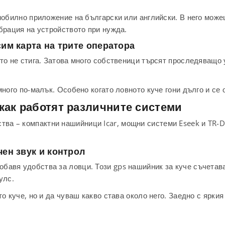
мобилно приложение на български или английски. В него може
брация на устройството при нужда.
им карта на трите оператора
то не стига. Затова много собственици търсят проследяващо у
много по-малък. Особено когато ловното куче гони дълго и се
как работят различните системи
тва – компактни нашийници Icar, мощни системи Eseek и TR-
чен звук и контрол
авя удобства за ловци. Този gps нашийник за куче съчетава
улс.
то куче, но и да чуваш какво става около него. Заедно с ярки
а