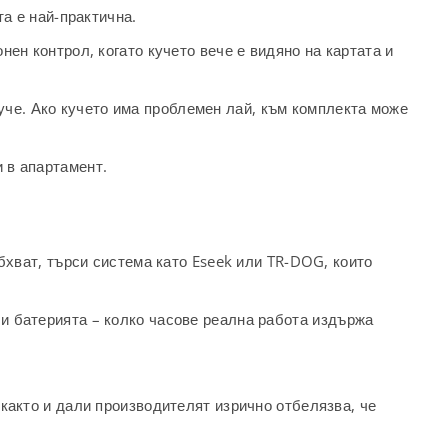
та е най-практична.
ен контрол, когато кучето вече е видяно на картата и
уче. Ако кучето има проблемен лай, към комплекта може
и в апартамент.
обхват, търси система като Eseek или TR-DOG, които
и батерията – колко часове реална работа издържа
 както и дали производителят изрично отбелязва, че