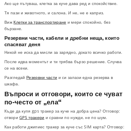
Ако ще пътуваш, клетка за куче дава ред и спокойствие.
Тя пази и животното, и салона. И не, не е каприз.
Виж
Клетки за транспортиране
и мери спокойно, без
бързане.
Резервни части, кабели и дребни неща, които
спасяват деня
Никой не иска да мисли за зарядно, докато всичко работи.
После идва моментът и ти трябва бързо решение. Случва
се на всеки.
Разгледай
Резервни части
и си запази една резерва в
шкафа.
Въпроси и отговори, които се чуват
по-често от „ела“
Къде да купя gps тракер за куче на добра цена? Отговор:
отвори
GPS тракери
и сравни по нужди, не по шум.
Как работи джипиес тракер за куче със SIM карта? Отговор: