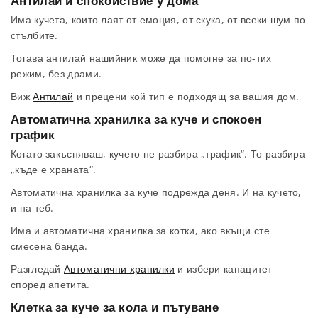
Антилай и спокойствие у дома
Има кучета, които лаят от емоция, от скука, от всеки шум по
стълбите.
Тогава антилай нашийник може да помогне за по-тих
режим, без драми.
Виж
Антилай
и прецени кой тип е подходящ за вашия дом.
Автоматична хранилка за куче и спокоен
график
Когато закъсняваш, кучето не разбира „трафик“. То разбира
„къде е храната“.
Автоматична хранилка за куче подрежда деня. И на кучето,
и на теб.
Има и автоматична хранилка за котки, ако вкъщи сте
смесена банда.
Разгледай
Автоматични хранилки
и избери капацитет
според апетита.
Клетка за куче за кола и пътуване