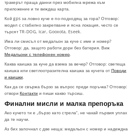
тракерът праща данни през мобилна мрежа към
приложение и ти виждаш карта.
Кой gps за ловно куче е по-подходящ за гора? Отговор:
модел с стабилно закрепване и ясна локация, често се
търсят TR-DOG, Icar, Gooxota, Eseek.
Има ли смисъл от медальон за куче с име и номер?
Отговор: да, защото работи дори без батерия. Виж
Медальони с телефонен номер
.
Каква каишка за куче да взема за вечер? Отговор: светеща
каишка или светлоотразителна каишка за кучета от
Поводи
и каишки
.
Как да се свържа бързо за въпрос преди поръчка? Отговор:
отвори
Контакти
и пиши какво търсиш.
Финални мисли и малка препоръка
Ако кучето ти е „бързо като стрела“, не чакай първия уплах
да те научи.
Аз бих започнал с две неща: медальон с номер и надеждна