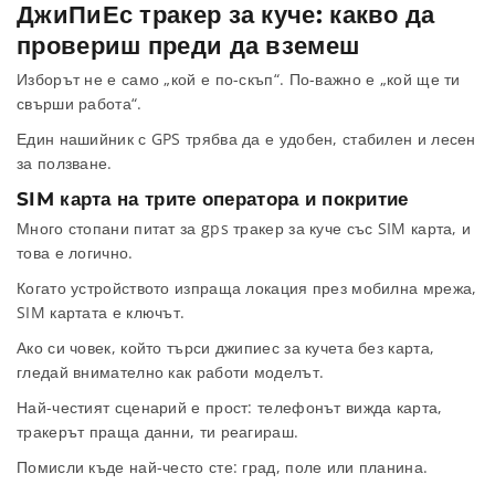
ДжиПиЕс тракер за куче: какво да
провериш преди да вземеш
Изборът не е само „кой е по-скъп“. По-важно е „кой ще ти
свърши работа“.
Един нашийник с GPS трябва да е удобен, стабилен и лесен
за ползване.
SIM карта на трите оператора и покритие
Много стопани питат за gps тракер за куче със SIM карта, и
това е логично.
Когато устройството изпраща локация през мобилна мрежа,
SIM картата е ключът.
Ако си човек, който търси джипиес за кучета без карта,
гледай внимателно как работи моделът.
Най-честият сценарий е прост: телефонът вижда карта,
тракерът праща данни, ти реагираш.
Помисли къде най-често сте: град, поле или планина.