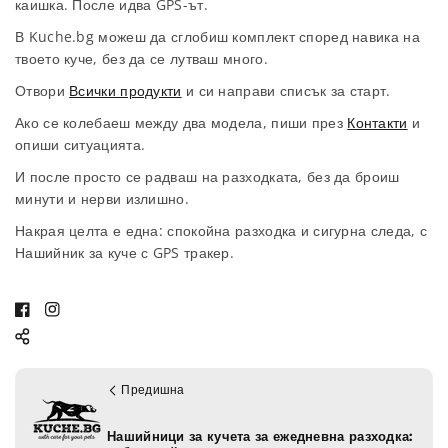
каишка. После идва GPS-ът.
В Kuche.bg можеш да сглобиш комплект според навика на
твоето куче, без да се лутваш много.
Отвори
Всички продукти
и си направи списък за старт.
Ако се колебаеш между два модела, пиши през
Контакти
и
опиши ситуацията.
И после просто се радваш на разходката, без да броиш
минути и нерви излишно.
Накрая целта е една: спокойна разходка и сигурна следа, с
Нашийник за куче с GPS тракер.
F
I
a
n
c
s
e
t
Предишна
b
a
o
g
Нашийници за кучета за ежедневна разходка: