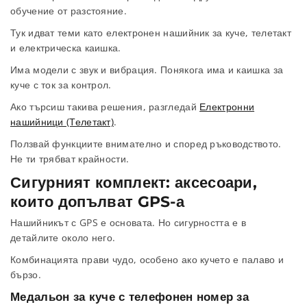
обучение от разстояние.
Тук идват теми като електронен нашийник за куче, телетакт
и електрическа каишка.
Има модели с звук и вибрация. Понякога има и каишка за
куче с ток за контрол.
Ако търсиш такива решения, разгледай
Електронни
нашийници (Телетакт)
.
Ползвай функциите внимателно и според ръководството.
Не ти трябват крайности.
Сигурният комплект: аксесоари,
които допълват GPS-а
Нашийникът с GPS е основата. Но сигурността е в
детайлите около него.
Комбинацията прави чудо, особено ако кучето е палаво и
бързо.
Медальон за куче с телефонен номер за