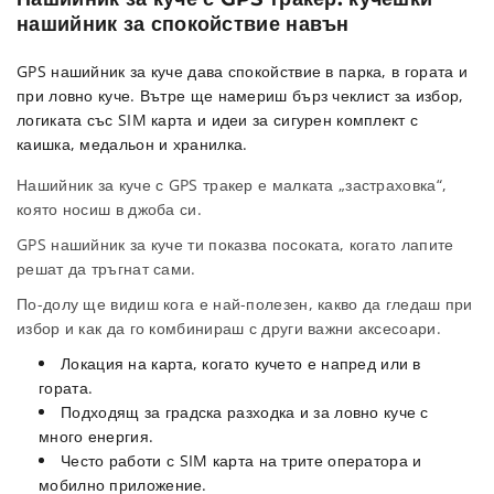
нашийник за спокойствие навън
GPS нашийник за куче дава спокойствие в парка, в гората и
при ловно куче. Вътре ще намериш бърз чеклист за избор,
логиката със SIM карта и идеи за сигурен комплект с
каишка, медальон и хранилка.
Нашийник за куче с GPS тракер е малката „застраховка“,
която носиш в джоба си.
GPS нашийник за куче ти показва посоката, когато лапите
решат да тръгнат сами.
По-долу ще видиш кога е най-полезен, какво да гледаш при
избор и как да го комбинираш с други важни аксесоари.
Локация на карта, когато кучето е напред или в
гората.
Подходящ за градска разходка и за ловно куче с
много енергия.
Често работи с SIM карта на трите оператора и
мобилно приложение.