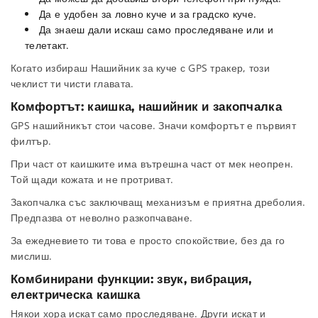
Да е удобен за ловно куче и за градско куче.
Да знаеш дали искаш само проследяване или и
телетакт.
Когато избираш Нашийник за куче с GPS тракер, този
чеклист ти чисти главата.
Комфортът: каишка, нашийник и закопчалка
GPS нашийникът стои часове. Значи комфортът е първият
филтър.
При част от каишките има вътрешна част от мек неопрен.
Той щади кожата и не протриват.
Закопчалка със заключващ механизъм е приятна дреболия.
Предпазва от неволно разкопчаване.
За ежедневието ти това е просто спокойствие, без да го
мислиш.
Комбинирани функции: звук, вибрация,
електрическа каишка
Някои хора искат само проследяване. Други искат и