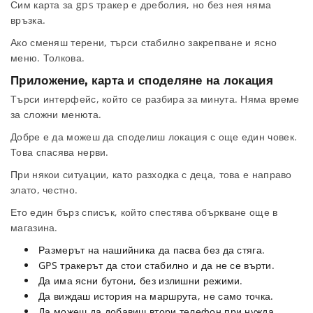
Сим карта за gps тракер е дреболия, но без нея няма
връзка.
Ако сменяш терени, търси стабилно закрепване и ясно
меню. Толкова.
Приложение, карта и споделяне на локация
Търси интерфейс, който се разбира за минута. Няма време
за сложни менюта.
Добре е да можеш да споделиш локация с още един човек.
Това спасява нерви.
При някои ситуации, като разходка с деца, това е направо
злато, честно.
Ето един бърз списък, който спестява объркване още в
магазина.
Размерът на нашийника да пасва без да стяга.
GPS тракерът да стои стабилно и да не се върти.
Да има ясни бутони, без излишни режими.
Да виждаш история на маршрута, не само точка.
Да можеш да добавиш втори телефон при нужда.