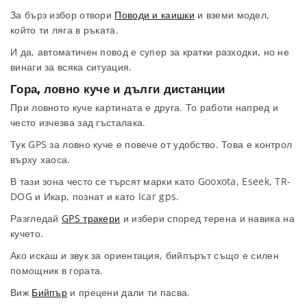
За бърз избор отвори
Поводи и каишки
и вземи модел,
който ти ляга в ръката.
И да, автоматичен повод е супер за кратки разходки, но не
винаги за всяка ситуация.
Гора, ловно куче и дълги дистанции
При ловното куче картината е друга. То работи напред и
често изчезва зад гъсталака.
Тук GPS за ловно куче е повече от удобство. Това е контрол
върху хаоса.
В тази зона често се търсят марки като Gooxota, Eseek, TR-
DOG и Икар, познат и като Icar gps.
Разгледай
GPS тракери
и избери според терена и навика на
кучето.
Ако искаш и звук за ориентация, бийпърът също е силен
помощник в гората.
Виж
Бийпър
и прецени дали ти пасва.