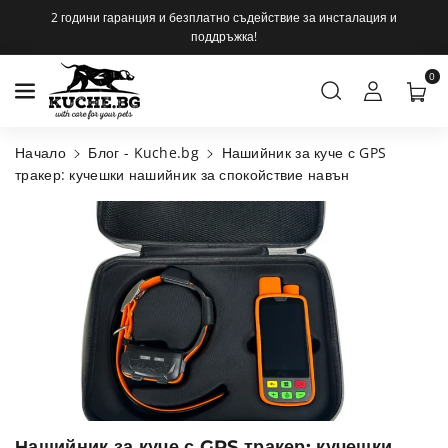
Към съдържанието
2 години гаранция и безплатно съдействие за инсталация и
поддръжка!
0
Начало
Блог - Kuche.bg
Нашийник за куче с GPS
тракер: кучешки нашийник за спокойствие навън
Нашийник за куче с GPS тракер: кучешки