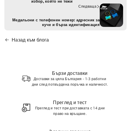
o
r
избор, който не тежи
Следваща
k
a
m
Медальони с телефонен номер: адресник за
куче и бърза идентификация
Назад към блога
Бързи доставки
Доставки за цяла България - 1-3 работни
дни след потвърдена поръчка и наличност.
Преглед и тест
Преглед и тест при доставката с 14 дни
право на връщане.