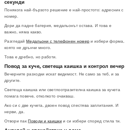
секунди
Понякога най-бързото решение е най-простото: адресник с
номер.
Дори да падне батерия, медальонът остава. И това е
важно, няма какво.
Разгледай
Медальони с телефонен номер
и избери форма,
която не дрънчи много.
Това е дребно, но работи.
Повод за куче, светеща каишка и контрол вечер
Вечерните разходки искат видимост. Не само за теб, и за
другите.
Светеща каишка или светлоотразителна каишка за кучета
помага повече, отколкото очакваш.
Ако си с две кучета, двоен повод спестява заплитания. И
нерви, да.
Отвори пак
Поводи и каишки
и си избери според стила ти.