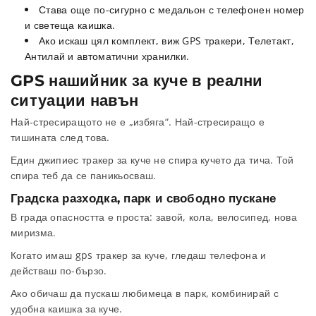
Става още по-сигурно с медальон с телефонен номер
и светеща каишка.
Ако искаш цял комплект, виж GPS тракери, Телетакт,
Антилай и автоматични хранилки.
GPS нашийник за куче в реални
ситуации навън
Най-стресиращото не е „избяга“. Най-стресиращо е
тишината след това.
Един джипиес тракер за куче не спира кучето да тича. Той
спира теб да се паникьосваш.
Градска разходка, парк и свободно пускане
В града опасността е проста: завой, кола, велосипед, нова
миризма.
Когато имаш gps тракер за куче, гледаш телефона и
действаш по-бързо.
Ако обичаш да пускаш любимеца в парк, комбинирай с
удобна каишка за куче.