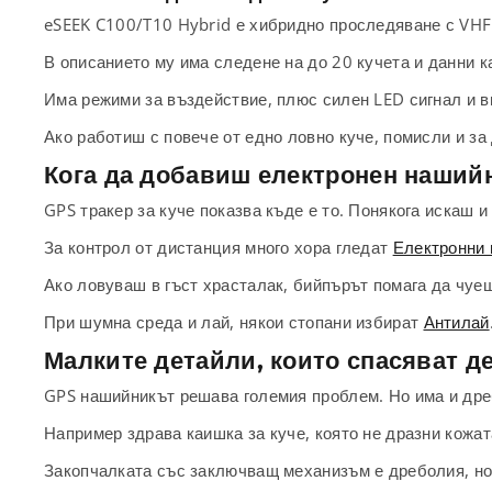
eSEEK C100/T10 Hybrid е хибридно проследяване с VHF
В описанието му има следене на до 20 кучета и данни к
Има режими за въздействие, плюс силен LED сигнал и в
Ако работиш с повече от едно ловно куче, помисли и за
Кога да добавиш електронен наший
GPS тракер за куче показва къде е то. Понякога искаш и
За контрол от дистанция много хора гледат
Електронни 
Ако ловуваш в гъст храсталак, бийпърът помага да чуе
При шумна среда и лай, някои стопани избират
Антилай
Малките детайли, които спасяват де
GPS нашийникът решава големия проблем. Но има и дреб
Например здрава каишка за куче, която не дразни кожат
Закопчалката със заключващ механизъм е дреболия, но 