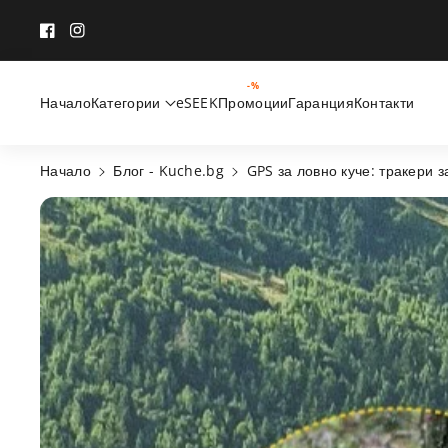
Към съдържанието
Facebook
Instagram
-%
Начало
Категории
eSEEK
Промоции
Гаранция
Контакти
Начало
Блог - Kuche.bg
GPS за ловно куче: тракери з