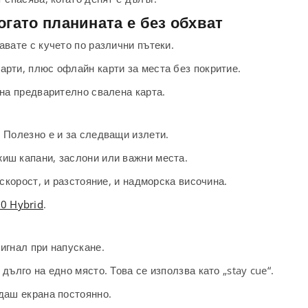
огато планината е без обхват
авате с кучето по различни пътеки.
арти, плюс офлайн карти за места без покритие.
 на предварително свалена карта.
 Полезно е и за следващи излети.
иш капани, заслони или важни места.
 скорост, и разстояние, и надморска височина.
10 Hybrid
.
игнал при напускане.
дълго на едно място. Това се използва като „stay cue“.
едаш екрана постоянно.