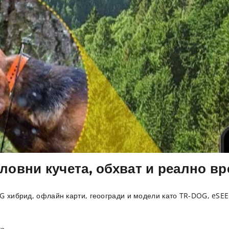
 ловни кучета, обхват и реално в
 4G хибрид, офлайн карти, геоогради и модели като TR-DOG, eSEE