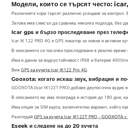
Модели, които се търсят често: icar
Различните хора търсят различно усещане за контрол. Е
Затова има смисъл да сравниш няколко подхода, без да
Icar gps и бързо проследяване през телеф
Icar IK 122 PRO 4G е GPS локатор за ловни и активни ку
В описанието се посочва проследяване в реално време 
Има и данни за водоустойчивост IP68 и батерия 4000mA
Виж
GPS за кучета Icar IK122 Pro 4G
.
Gooxota: когато искаш звук, вибрация и по
GOOXOTA (Icar IK122T PRO) добавя двупосочна аудио вр
В описанието му има геоограда и история до 180 дни, к
Има опция за SIM карта, включително вариант, който пр
Разгледай
GPS за кучета Icar IK122Т PRO - GOОХОТА с
Eseek и следене на до 20 кучета