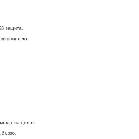
68 защита.
ори комплект.
омфортно дълго.
 бързо.