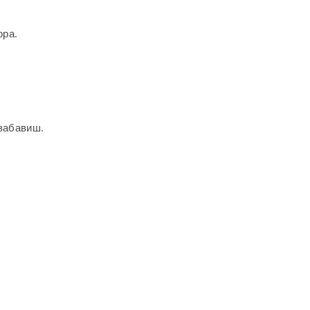
ора.
 забавиш.