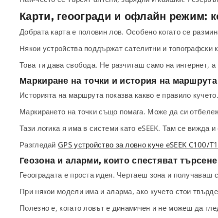
Карти, геоогради и офлайн режим: к
Добрата карта е половин лов. Особено когато се размин
Някои устройства поддържат сателитни и топографски к
Това ти дава свобода. Не разчиташ само на интернет, а
Маркиране на точки и история на маршрута
Историята на маршрута показва какво е правило кучето.
Маркирането на точки също помага. Може да си отбележ
Тази логика я има в системи като eSEEK. Там се вижда и
Разгледай
GPS устройство за ловно куче eSEEK C100/T
Геозона и аларми, които спестяват търсене
Геооградата е проста идея. Чертаеш зона и получаваш с
При някои модели има и аларма, ако кучето стои твърде 
Полезно е, когато ловът е динамичен и не можеш да гл