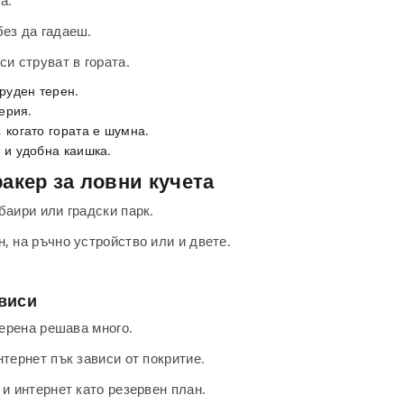
а.
без да гадаеш.
си струват в гората.
руден терен.
ерия.
 когато гората е шумна.
 и удобна каишка.
ракер за ловни кучета
баири или градски парк.
, на ръчно устройство или и двете.
ависи
Терена решава много.
нтернет пък зависи от покритие.
 и интернет като резервен план.