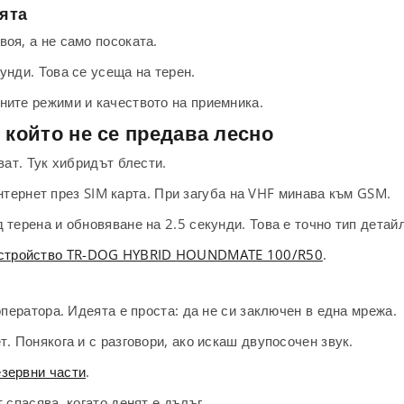
ията
оя, а не само посоката.
унди. Това се усеща на терен.
ните режими и качеството на приемника.
 който не се предава лесно
ват. Тук хибридът блести.
рнет през SIM карта. При загуба на VHF минава към GSM.
терена и обновяване на 2.5 секунди. Това е точно тип детайл
устройство TR-DOG HYBRID HOUNDMATE 100/R50
.
оператора. Идеята е проста: да не си заключен в една мрежа.
. Понякога и с разговори, ако искаш двупосочен звук.
зервни части
.
 спасява, когато денят е дълъг.