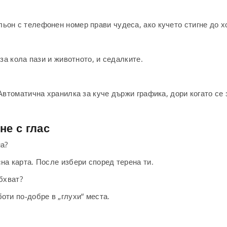
ьон с телефонен номер прави чудеса, ако кучето стигне до х
 за кола пази и животното, и седалките.
 Автоматична хранилка за куче държи графика, дори когато се
не с глас
на?
на карта. После избери според терена ти.
бхват?
оти по-добре в „глухи“ места.