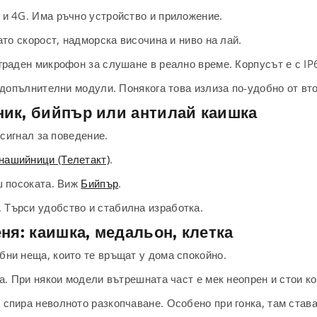
 и 4G. Има ръчно устройство и приложение.
ато скорост, надморска височина и ниво на лай.
граден микрофон за слушане в реално време. Корпусът е с IP
 допълнителни модули. Понякога това излиза по-удобно от вт
ник, бийпър или антилай каишка
 сигнал за поведение.
нашийници (Телетакт)
.
ш посоката. Виж
Бийпър
.
. Търси удобство и стабилна изработка.
ня: каишка, медальон, клетка
ни неща, които те връщат у дома спокойно.
а. При някои модели вътрешната част е мек неопрен и стои к
спира неволното разкопчаване. Особено при гонка, там става