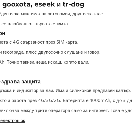
, gooxota, eseek и tr-dog
дин иска максимална автономия, друг иска глас.
 се влюбваш от първата снимка.
он
чета с 4G свързаност през SIM карта.
и геоограда, плюс двупосочно слушане и говор.
h. Точно такива неща искаш, когато вали.
-здрава защита
ъзка и индикатор за лай. Има и силиконов предпазен калъф.
акто и работа през 4G/3G/2G. Батерията е 4000mAh, с до 3 дн
евключва между трите оператора само за интернет. Това е уд
 електрошок
.