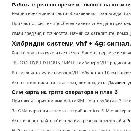
Работа в реално време и точност на позиц
Реално време значи чести обновявания. Така виждаш зав
При част от системите обновяването може да е през сек
Имай предвид и точността. Важни са сателитите, помощ
Хибридни системи vhf + 4g: сигнал,
Когато ловното куче изчезне зад билото, нервите се кач
TR-DOG HYBRID HOUNDMATE комбинира VHF радио и инте
В описанието му се посочва VHF обхват до 10 км според 
Ако търсиш такъв тип система, виж продукта
Джипиес 
Сим карта на трите оператора и план б
При някои варианти има data eSIM, която работи с 3-те 
За GSM вариантите често ти трябва micro SIM с интернет
Ако си човек, който обича да има резерв, прегледай и
Ре
Най-често се търсят антени, зарядни и каишки. Резервът