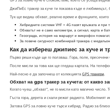
GPS за ловно куче е спокойствие, което се усеща веднаг
ДжиПиЕс тракер за куче ти показва къде е любимецът, 
Тук ще видиш обхват, реално време и функциите, които 
Хибридните системи VHF + 4G пазят връзката и при т
Обхватът не е само километри, а сигнал, карта и бат
Геоограда, история на маршрут и микрофон помагат,
За повече сигурност комбинирай тракера с медальон
Как да избереш джипиес за куче и т
Първо реши къде ще го ползваш. Гора, поле, пресечени 
После мисли за това как ще гледаш картата. На телефон
Най-лесно е да започнеш от колекцията
GPS тракери
.
Обхват на gps тракер за кучета: от какво з
Когато чуеш „обхват“, не го мисли като магично число. 
Гъста гора, дерета и скали режат радиото. Мобилният и
Затова GPS за ловно куче търси хибрид. Радио за близо