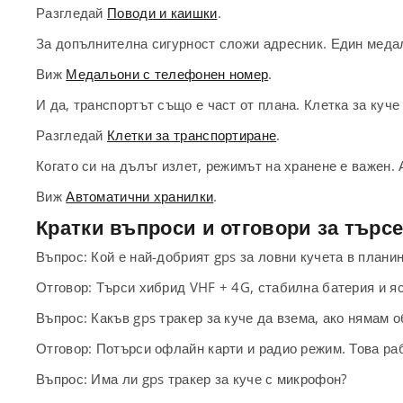
Разгледай
Поводи и каишки
.
За допълнителна сигурност сложи адресник. Един медал
Виж
Медальони с телефонен номер
.
И да, транспортът също е част от плана. Клетка за куче
Разгледай
Клетки за транспортиране
.
Когато си на дълъг излет, режимът на хранене е важен.
Виж
Автоматични хранилки
.
Кратки въпроси и отговори за търсе
Въпрос: Кой е най-добрият gps за ловни кучета в плани
Отговор: Търси хибрид VHF + 4G, стабилна батерия и яс
Въпрос: Какъв gps тракер за куче да взема, ако нямам о
Отговор: Потърси офлайн карти и радио режим. Това раб
Въпрос: Има ли gps тракер за куче с микрофон?